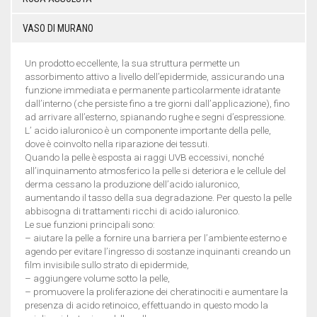
VASO DI MURANO
Un prodotto eccellente, la sua struttura permette un
assorbimento attivo a livello dell’epidermide, assicurando una
funzione immediata e permanente particolarmente idratante
dall’interno (che persiste fino a tre giorni dall’applicazione), fino
ad arrivare all’esterno, spianando rughe e segni d’espressione.
L’ acido ialuronico è un componente importante della pelle,
dove è coinvolto nella riparazione dei tessuti.
Quando la pelle è esposta ai raggi UVB eccessivi, nonché
all’inquinamento atmosferico la pelle si deteriora e le cellule del
derma cessano la produzione dell’acido ialuronico,
aumentando il tasso della sua degradazione. Per questo la pelle
abbisogna di trattamenti ricchi di acido ialuronico.
Le sue funzioni principali sono:
– aiutare la pelle a fornire una barriera per l’ambiente esterno e
agendo per evitare l’ingresso di sostanze inquinanti creando un
film invisibile sullo strato di epidermide,
– aggiungere volume sotto la pelle,
– promuovere la proliferazione dei cheratinociti e aumentare la
presenza di acido retinoico, effettuando in questo modo la