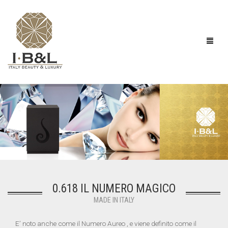
BEAUTY
I NOSTRI TRATTAMENTI
LA STORIA
.618
LA NOSTRA RICERCA
PROFUMI
0.618 IL NUMERO MAGICO
FASHION
SIERO
MADE IN ITALY
SHOP
CREMA VISO
BRACELETS
E’ noto anche come il Numero Aureo , e viene definito come il