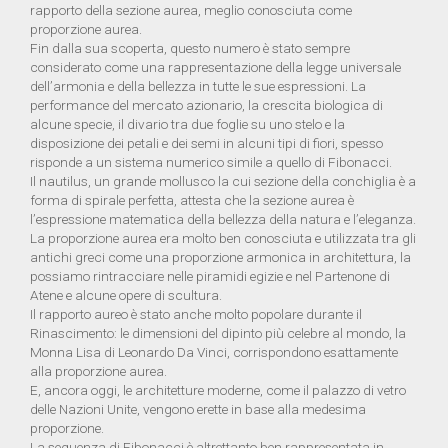
rapporto della sezione aurea, meglio conosciuta come
CONTATTI
CREMA CONTORNO OCCHI
STINGRAY NIGHT CLUTCH
proporzione aurea.
Fin dalla sua scoperta, questo numero è stato sempre
BLOG
NUOVA LINEA
SLEEVES
considerato come una rappresentazione della legge universale
dell’armonia e della bellezza in tutte le sue espressioni. La
performance del mercato azionario, la crescita biologica di
alcune specie, il divario tra due foglie su uno stelo e la
disposizione dei petali e dei semi in alcuni tipi di fiori, spesso
risponde a un sistema numerico simile a quello di Fibonacci.
Il nautilus, un grande mollusco la cui sezione della conchiglia è a
forma di spirale perfetta, attesta che la sezione aurea è
l’espressione matematica della bellezza della natura e l’eleganza.
CART
La proporzione aurea era molto ben conosciuta e utilizzata tra gli
0
antichi greci come una proporzione armonica in architettura, la
possiamo rintracciare nelle piramidi egizie e nel Partenone di
Atene e alcune opere di scultura.
Il rapporto aureo è stato anche molto popolare durante il
Rinascimento: le dimensioni del dipinto più celebre al mondo, la
Monna Lisa di Leonardo Da Vinci, corrispondono esattamente
alla proporzione aurea.
E, ancora oggi, le architetture moderne, come il palazzo di vetro
delle Nazioni Unite, vengono erette in base alla medesima
proporzione.
La sequenza di Fibonacci è altrettanto ben rappresentata in